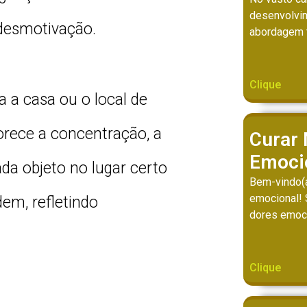
desenvolvi
 desmotivação.
abordagem 
Clique
 a casa ou o local de
orece a concentração, a
Curar
Emoci
ada objeto no lugar certo
Bem-vindo(a
emocional! 
em, refletindo
dores emoc
Clique