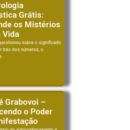
ologia
stica Grátis:
de os Mistérios
 Vida
questionou sobre o significado
r trás dos números, o
e
é Grabovoi –
cendo o Poder
nifestação
ampo do autoconhecimento e