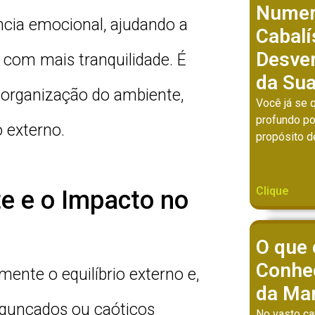
Numer
ncia emocional, ajudando a
Cabalí
Desven
 com mais tranquilidade. É
da Sua
organização do ambiente,
Você já se 
profundo po
o externo.
propósito d
Clique
e e o Impacto no
O que 
Conhe
ente o equilíbrio externo e,
da Ma
agunçados ou caóticos
No vasto c