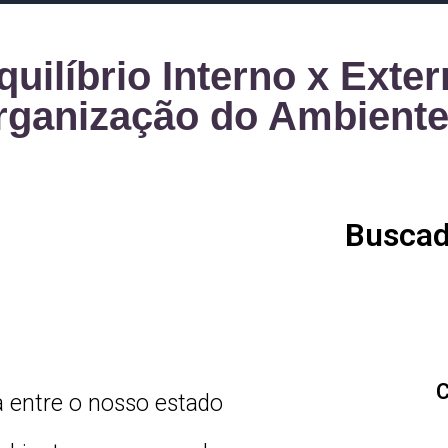
uilíbrio Interno x Exte
rganização do Ambient
Buscad
C
ia entre o nosso estado