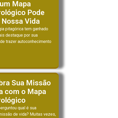
 um Mapa
ológico Pode
 Nossa Vida
ia pitagórica tem ganhado
is destaque por sua
de trazer autoconhecimento
bra Sua Missão
da com o Mapa
ológico
perguntou qual é sua
missão de vida? Muitas vezes,