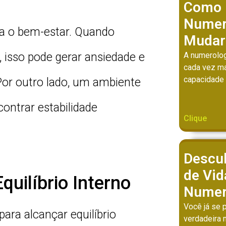
Como
Numer
ara o bem-estar. Quando
Mudar
 isso pode gerar ansiedade e
A numerolog
cada vez ma
capacidade 
Por outro lado, um ambiente
ontrar estabilidade
Clique
Descu
de Vi
uilíbrio Interno
Numer
Você já se 
ra alcançar equilíbrio
verdadeira 