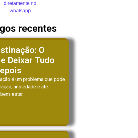
igos recentes
stinação: O
e Deixar Tudo
Depois
nação é um problema que pode
tração, ansiedade e até
 bem-estar.