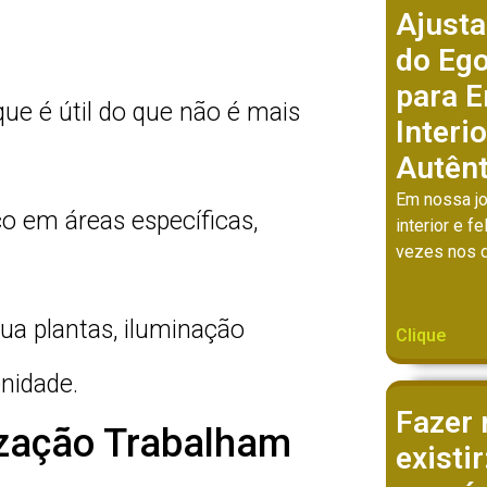
Ajusta
do Eg
para E
ue é útil do que não é mais
Interi
Autênt
Em nossa j
o em áreas específicas,
interior e f
vezes nos 
ua plantas, iluminação
Clique
nidade.
Fazer 
zação Trabalham
existi