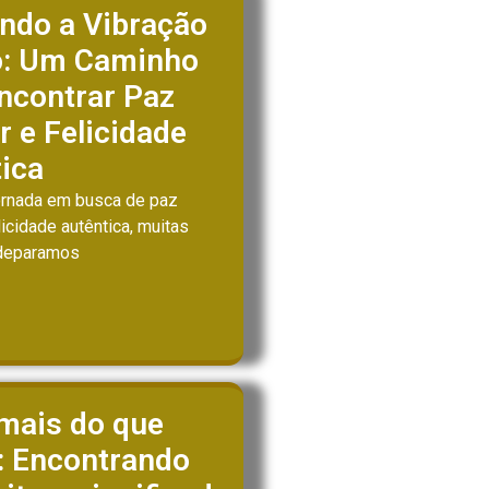
ndo a Vibração
o: Um Caminho
ncontrar Paz
or e Felicidade
ica
ornada em busca de paz
elicidade autêntica, muitas
deparamos
mais do que
r: Encontrando