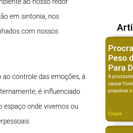
ambiente ao nosso redor
tão em sintonia, nos
Art
linhados com nossos
Procra
Peso d
Para 
do ao controle das emoções, à
A procrasti
causar frus
xternamente, é influenciado
prejudicar o
do espaço onde vivemos ou
Clique
rpessoais.