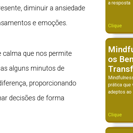
a resposta
resente, diminuir a ansiedade
ensamentos e emoções.
Clique
Mindf
e calma que nos permite
os Ben
Trans
nas alguns minutos de
Mindfulness
diferença, proporcionando
prática que
adeptos ao
mar decisões de forma
Clique