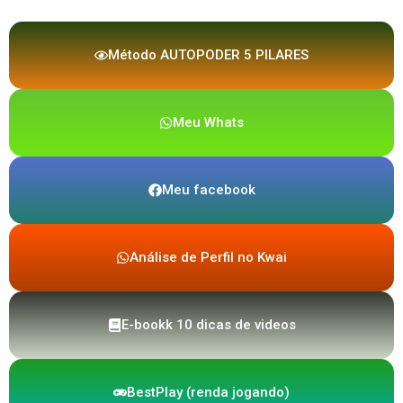
Método AUTOPODER 5 PILARES
Meu Whats
Meu facebook
Análise de Perfil no Kwai
E-bookk 10 dicas de videos
BestPlay (renda jogando)