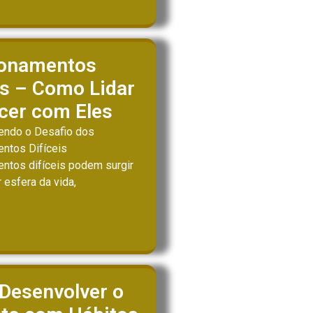
ionamentos
is – Como Lidar
cer com Eles
ndo o Desafio dos
ntos Difíceis
ntos difíceis podem surgir
 esfera da vida,
Desenvolver o