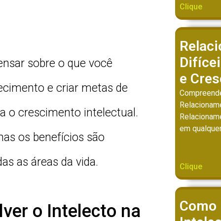
Clique
Relac
Difíce
ensar sobre o que você
e Cres
ecimento e criar metas de
Compreende
Relacioname
 o crescimento intelectual.
Relacioname
em qualquer
mas os benefícios são
s as áreas da vida.
Clique
Como 
ver o Intelecto na