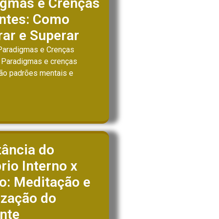
igmas e Crenças
antes: Como
ar e Superar
Paradigmas e Crenças
 Paradigmas e crenças
são padrões mentais e
tância do
brio Interno x
o: Meditação e
ização do
nte