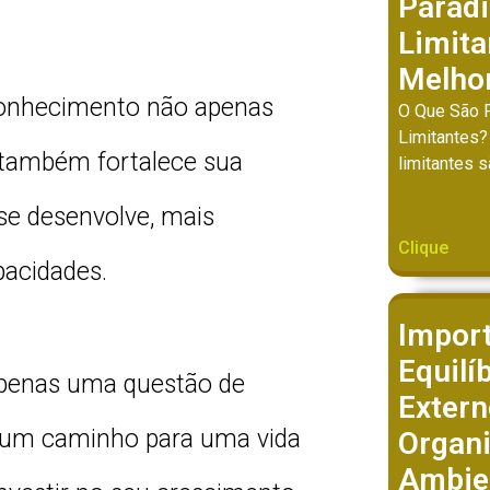
Parad
Limit
Melhor
 conhecimento não apenas
O Que São 
Limitantes?
 também fortalece sua
limitantes 
se desenvolve, mais
Clique
pacidades.
Impor
Equilí
apenas uma questão de
Extern
m um caminho para uma vida
Organ
Ambie