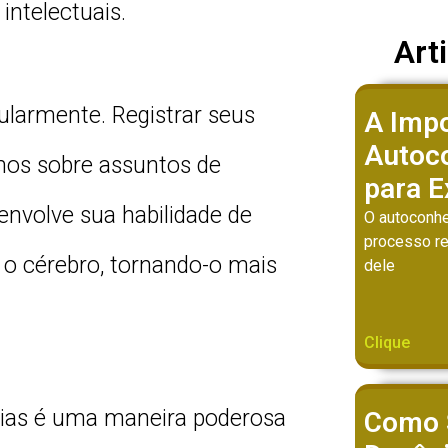
intelectuais.
Art
gularmente. Registrar seus
A Impo
Autoc
mos sobre assuntos de
para E
senvolve sua habilidade de
O autoconhe
processo re
o cérebro, tornando-o mais
dele
Clique
dias é uma maneira poderosa
Como 