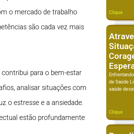
Com o mercado de trabalho
Clique
etências são cada vez mais
Atrav
Situaç
Corage
Esper
contribui para o bem-estar
Enfrentando
de Saúde Li
fios, analisar situações com
saúde desa
uz o estresse e a ansiedade.
Clique
lectual estão profundamente