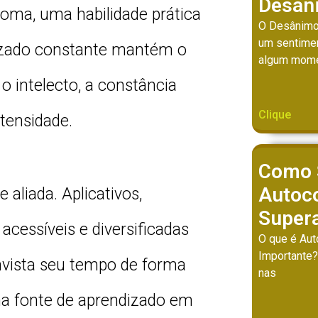
Desân
ioma, uma habilidade prática
O Desânimo
um sentime
izado constante mantém o
algum mom
 intelecto, a constância
Clique
tensidade.
Como 
Autoco
aliada. Aplicativos,
Super
acessíveis e diversificadas
O que é Aut
Importante?
Invista seu tempo de forma
nas
ma fonte de aprendizado em