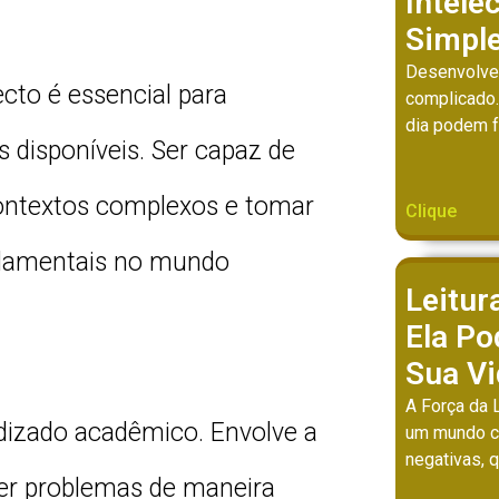
Intele
Simpl
Desenvolver
ecto é essencial para
complicado
dia podem 
disponíveis. Ser capaz de
 contextos complexos e tomar
Clique
ndamentais no mundo
Leitur
Ela P
Sua V
A Força da 
ndizado acadêmico. Envolve a
um mundo c
negativas,
ver problemas de maneira