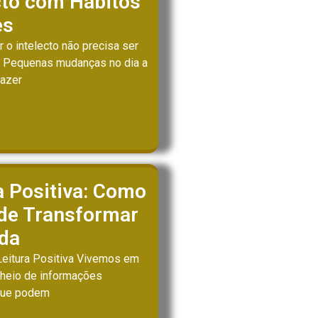
cto com Hábitos
es
 o intelecto não precisa ser
. Pequenas mudanças no dia a
fazer
a Positiva: Como
ode Transformar
ida
Leitura Positiva Vivemos em
heio de informações
 que podem