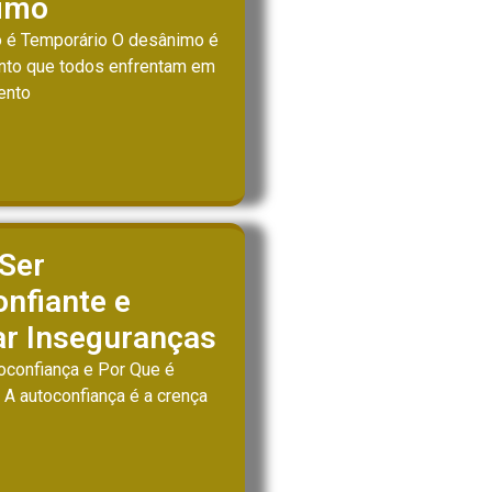
imo
 é Temporário O desânimo é
nto que todos enfrentam em
ento
Ser
nfiante e
ar Inseguranças
oconfiança e Por Que é
 A autoconfiança é a crença