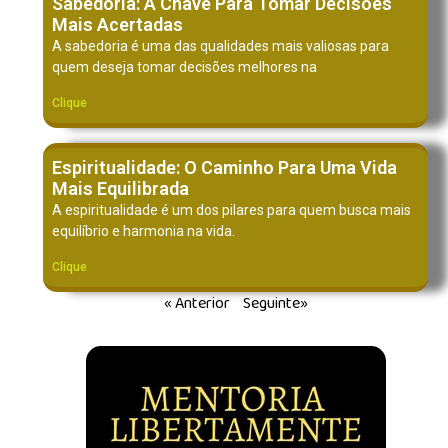
Sabedoria: A Chave Para Tomar Decisões
Mais Acertadas
A sabedoria é uma das qualidades mais valiosas para
quem deseja tomar decisões melhores na
Clique
Espiritualidade: O Caminho Para Uma Vida
Mais Equilibrada
A espiritualidade é um dos pilares para quem busca mais
equilíbrio e harmonia na vida.
Clique
« Anterior
Seguinte»